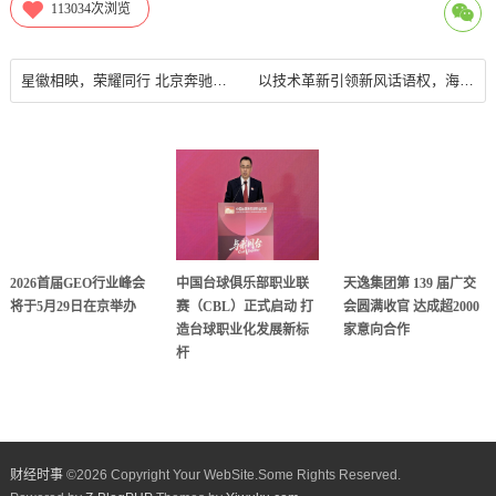
113034
次浏览
星徽相映，荣耀同行 北京奔驰助力2024中国网球公开赛璀璨启幕
以技术革新引领新风话语权，海信空调品牌影响力再上新台阶
2026首届GEO行业峰会
中国台球俱乐部职业联
天逸集团第 139 届广交
将于5月29日在京举办
赛（CBL）正式启动 打
会圆满收官 达成超2000
造台球职业化发展新标
家意向合作
杆
财经时事
©
2026 Copyright Your WebSite.Some Rights Reserved.