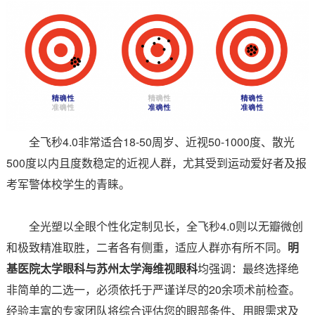
全飞秒4.0非常适合18-50周岁、近视50-1000度、散光
500度以内且度数稳定的近视人群，尤其受到运动爱好者及报
考军警体校学生的青睐。
全光塑以全眼个性化定制见长，全飞秒4.0则以无瓣微创
和极致精准取胜，二者各有侧重，适应人群亦有所不同。
明
基医院太学眼科与苏州太学海维视眼科
均强调：最终选择绝
非简单的二选一，必须依托于严谨详尽的20余项术前检查。
经验丰富的专家团队将综合评估您的眼部条件、用眼需求及