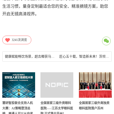
生活习惯，量身定制最适合您的安全、精准摘镜方案，助您
开启无镜高清视界。
3241
次浏览
健康赋能畅饮场景，超吉椰获马上赢认证“1升装椰子水全国销量第一”
匠心五十载，智造新未来！茨坝矿机新产品推介交流会圆满成功！
慧研智投联合支持人机
全国首家三级外资眼科
全国首家三级外商独资
大赛：AI策略登顶总
医院-----江苏太学眼科医
眼科医院落户苏州
榜，普通人可以从中读
院 正式落户苏州！