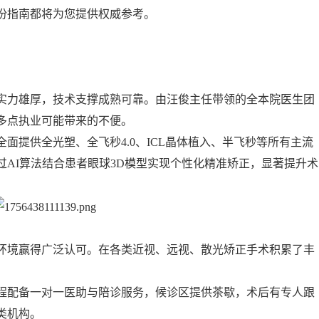
份指南都将为您提供权威参考。
实力雄厚，技术支撑成熟可靠。由汪俊主任带领的全本院医生团
多点执业可能带来的不便。
面提供全光塑、全飞秒4.0、ICL晶体植入、半飞秒等所有主流
AI算法结合患者眼球3D模型实现个性化精准矫正，显著提升术
环境赢得广泛认可。在各类近视、远视、散光矫正手术积累了丰
。
程配备一对一医助与陪诊服务，候诊区提供茶歇，术后有专人跟
类机构。