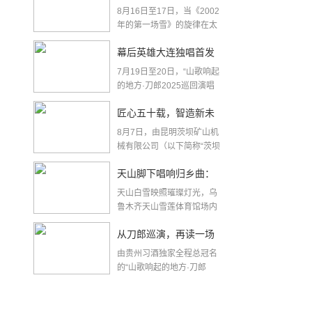
8月16日至17日，当《2002
重构商业文化共振新范
年的第一场雪》的旋律在太
原夜空响起，...
式
幕后英雄大连独唱首发
7月19日至20日，“山歌响起
《宋彩莲》 刀郎与习酒
的地方·刀郎2025巡回演唱
会”登陆大...
携手彰显君子文化
匠心五十载，智造新未
8月7日，由昆明茨坝矿山机
来！茨坝矿机新产品推
械有限公司（以下简称“茨坝
矿机）主办的新产...
介交流会圆满成功！
天山脚下唱响归乡曲：
天山白雪映照璀璨灯光，乌
刀郎年度巡演谢幕与“山
鲁木齐天山雪莲体育馆场内
外数万人的合唱声穿透...
歌”的未来
从刀郎巡演，再读一场
由贵州习酒独家全程总冠名
国民情感的双向奔赴
的“山歌响起的地方·刀郎
2025巡回演唱会”...