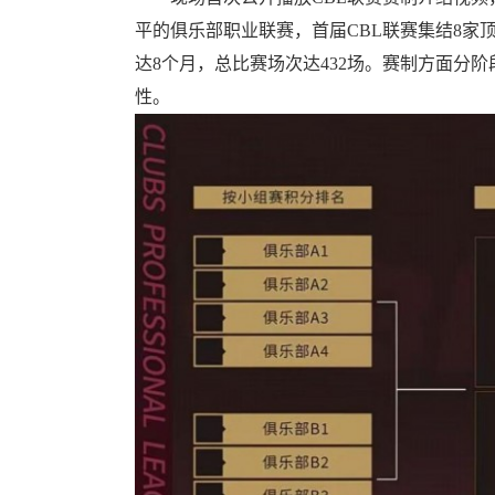
平的俱乐部职业联赛，首届CBL联赛集结8家
达8个月，总比赛场次达432场。赛制方面分
性。