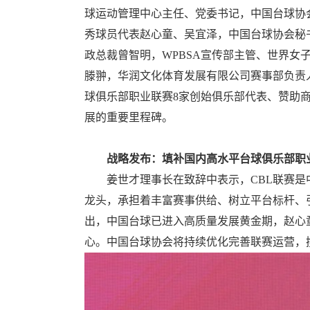
球运动管理中心主任、党委书记，中国台球协
秀球员代表赵心童、吴宜泽，中国台球协会秘
政总裁曾智明，WPBSA宣传部主管、世界女子斯
滕翀，华润文化体育发展有限公司赛事部负责
球俱乐部职业联赛8家创始俱乐部代表、赞助
展的重要里程碑。
战略发布：填补国内高水平台球俱乐部职
姜世才理事长在致辞中表示，CBL联赛是
龙头，承担着丰富赛事供给、树立平台标杆、
出，中国台球已进入高质量发展黄金期，赵心
心。中国台球协会将持续优化完善联赛运营，