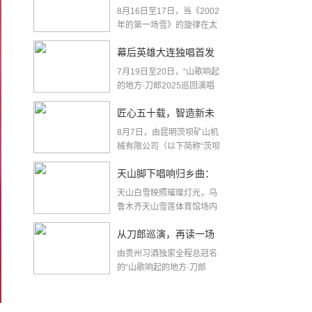
8月16日至17日，当《2002
重构商业文化共振新范
年的第一场雪》的旋律在太
原夜空响起，...
式
幕后英雄大连独唱首发
7月19日至20日，“山歌响起
《宋彩莲》 刀郎与习酒
的地方·刀郎2025巡回演唱
会”登陆大...
携手彰显君子文化
匠心五十载，智造新未
8月7日，由昆明茨坝矿山机
来！茨坝矿机新产品推
械有限公司（以下简称“茨坝
矿机）主办的新产...
介交流会圆满成功！
天山脚下唱响归乡曲：
天山白雪映照璀璨灯光，乌
刀郎年度巡演谢幕与“山
鲁木齐天山雪莲体育馆场内
外数万人的合唱声穿透...
歌”的未来
从刀郎巡演，再读一场
由贵州习酒独家全程总冠名
国民情感的双向奔赴
的“山歌响起的地方·刀郎
2025巡回演唱会”...