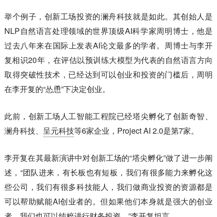
举个例子，创新工场投资的澜舟科技就是如此。其创始人是
NLP自然语言处理领域的世界顶级AI科学家周明博士，他是
过去八年来在国际上发表AI论文最多的学者。周博士与李开
复相识20年，在评估以预训练大模型为代表的自然语言方向
取得突破性技术，已经达到可以创业和投资的门槛后，周明
在李开复的“怂恿”下决定创业。
此前，创新工场人工智能工程院已经塔尖孵化了创新奇智、
澜舟科技、
呈元科技
等6家企业，Project AI 2.0是第7家。
李开复在其最新演讲中对创新工场的“塔尖孵化”做了进一步阐
述，“团队进来，有长板也有短板，我们有很多能力来孵化这
些公司，我们有很多科技能人，我们做商业投资的资源都是
可以帮助赋能AI创业者的。但如果他们本身就是强大的创业
者，我们也可以纯粹进行财务投资。”李开复坦言。