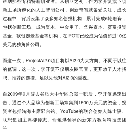
帮助那些专精特新创业者。从创立之初，作为李开复旗下创
新工场所孵化的人工智能公司，创新奇智就备受关注，成长
过程中，背后云集了众多知名创投机构，累计完成6轮融资，
包括创新工场、成为资本、中金甲子、华兴资本、赛富投资
基金、软银愿景基金等机构，在IPO前已经成为估值超过10亿
美元的独角兽公司。
而这一次，ProjectAI2.0项目将以AI2.0为大方向。不同于以往
的低调，这一次，李开复不仅朋友圈官宣，更开放了人才招
聘、推荐的链接。足以见他对AI2.0的重视。
自2009年9月辞去谷歌大中华区总裁一职后，李开复迅速出
击，通过个人品牌为创新工场筹集到1500万美元的资金，投
资者包括鸿海主席郭台铭、YouTube的联合创始人陈士骏、
联想集团主席柳传志、俞敏洪领导的新东方教育科技集团
等。