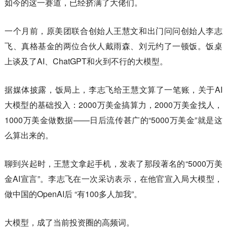
如今的这一赛道，已经挤满了大佬们。
一个月前，原美团联合创始人王慧文和出门问问创始人李志
飞、真格基金的两位合伙人戴雨森、刘元约了一顿饭。饭桌
上谈及了AI、ChatGPT和火到不行的大模型。
据媒体披露，饭局上，李志飞给王慧文算了一笔账，关于AI
大模型的基础投入：2000万美金搞算力，2000万美金找人，
1000万美金做数据——日后流传甚广的“5000万美金”就是这
么算出来的。
聊到兴起时，王慧文拿起手机，发表了那段著名的“5000万美
金AI宣言”。李志飞在一次采访表示，在他官宣入局大模型，
做中国的OpenAI后 “有100多人加我”。
大模型，成了当前投资圈的高频词。