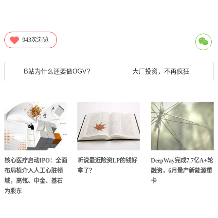
943
次浏览
B站为什么还要做OGV?
大厂投资，不再疯狂
核心医疗启动IPO：全面
听说最近险资LP的钱好
DeepWay完成7.7亿A+轮
布局植介入人工心脏领
拿了？
融资，6月量产新能源重
域，高瓴、中金、基石
卡
为股东