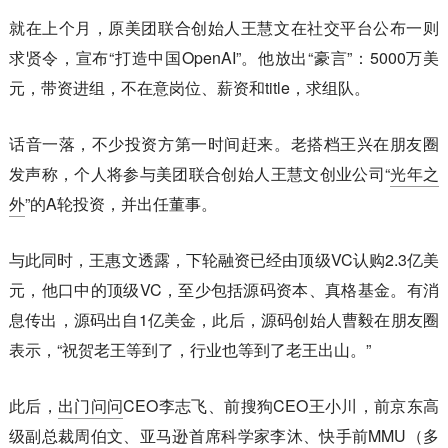
就在上个月，原美团联合创始人王慧文在社交平台公布一则
求贤令，宣布“打造中国OpenAI”。他放出“豪言”：5000万美
元，带资进组，不在意岗位、薪资和title，求组队。
话音一落，不少投资方第一时间赶来。老搭档王兴在朋友圈
发声称，个人将参与美团联合创始人王慧文创业公司“
光年之
外
”的A轮投资，并出任董事。
与此同时，王惠文透露，下轮融资已经由顶级VC认购2.3亿美
元，他口中的顶级VC，至少包括源码资本、真格基金。有消
息传出，源码出自1亿美金，此后，源码创始人曹毅在朋友圈
表示，“祝贺老王等到了，行业也等到了老王出山。”
此后，
出门问问
CEO李志飞、前搜狗CEO王小川，前京东高
级副总裁周伯文、亚马逊首席科学家李沐、快手前MMU（多