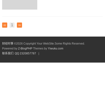
‹‹
1
››
财经时事
©
2026 Copyright Your WebSite.Some Rights Reserved.
Powered by
Z-BlogPHP
Themes by
Yiwuku.com
联系我们: QQ 2320857787
|