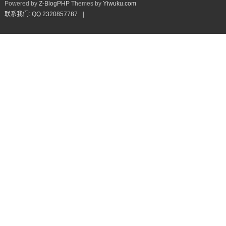
Powered by
Z-BlogPHP
Themes by
Yiwuku.com
联系我们: QQ 2320857787
|