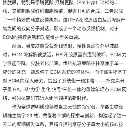
性肽段，特别是像脯氨酸-羟脯氨酸（Pro-Hyp）这样的二
肽，又能刺激成纤维细胞增殖，促进 HA 的合成，二者形成
了一个精妙的动态反馈机制。这种HA和胶原蛋白及其降解产
物之间的双向分子对话，形成了一个动态反馈机制，对于
ECM的持续更新和功能维护至关重要。
然而，当皮肤遭受紫外线辐射、慢性炎症等外界威胁
时，ECM 降解酶被激活，HA 和胶原蛋白遭到破坏，ECM 力
学性能下降，皮肤老化加速。传统抗衰策略往往聚焦于单一
成分的补充，却忽略了 ECM 系统的整体性。而华熙生物基于
对 ECM 的深入研究，提出了系统化干预策略 —— 补充高分
子量 HA，从“力学-生化-信号”三位一体的重建年轻态 ECM 网
络，引领抗衰研究迈入组学调控的新时代。
作为全球透明质酸领域当之无愧的领军者，华熙生物深
耕糖生物学 20 载，凭借着不懈的探索与创新，构建起了独一
无二的聚糖研发体系，其精准控制聚糖分子量大小的核心技