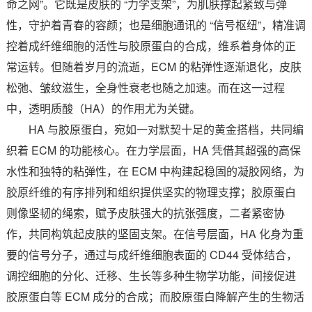
命之网”。它既是皮肤的 “力学支架”，为肌肤撑起紧致与弹
性，守护着青春的容颜；也是细胞通讯的 “信号枢纽”，精准调
控着成纤维细胞的活性与胶原蛋白的合成，维系着身体的正
常运转。但随着岁月的流逝，ECM 的粘弹性逐渐退化，皮肤
松弛、皱纹滋生，全身性衰老也随之加速。而在这一过程
中，透明质酸（HA）的作用尤为关键。
HA 与胶原蛋白，宛如一对默契十足的黄金搭档，共同编
织着 ECM 的功能核心。在力学层面，HA 凭借其超强的高保
水性和独特的粘弹性，在 ECM 中构建起稳固的凝胶网络，为
胶原纤维的有序排列和组织提供坚实的物理支撑；胶原蛋白
则像坚韧的绳索，赋予皮肤强大的抗张强度，二者紧密协
作，共同构筑起皮肤的坚固支架。在信号层面，HA 化身为重
要的信号分子，通过与成纤维细胞表面的 CD44 受体结合，
调控细胞的分化、迁移、生长等多种生物学功能，间接促进
胶原蛋白等 ECM 成分的合成；而胶原蛋白降解产生的生物活