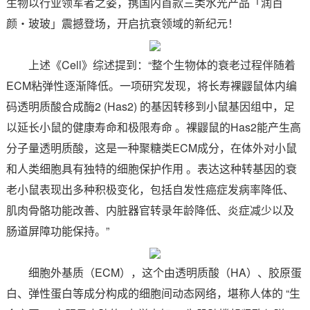
生物以行业领军者之姿，携国内首款三类水光产品「润百
颜・玻玻」震撼登场，开启抗衰领域的新纪元！
上述《Cell》综述提到：“整个生物体的衰老过程伴随着
ECM粘弹性逐渐降低。一项研究发现，将长寿裸鼹鼠体内编
码透明质酸合成酶2 (Has2) 的基因转移到小鼠基因组中，足
以延长小鼠的健康寿命和极限寿命 。裸鼹鼠的Has2能产生高
分子量透明质酸，这是一种聚糖类ECM成分，在体外对小鼠
和人类细胞具有独特的细胞保护作用 。表达这种转基因的衰
老小鼠表现出多种积极变化，包括自发性癌症发病率降低、
肌肉骨骼功能改善、内脏器官转录年龄降低、炎症减少以及
肠道屏障功能保持。”
细胞外基质（ECM），这个由透明质酸（HA）、胶原蛋
白、弹性蛋白等成分构成的细胞间动态网络，堪称人体的 “生