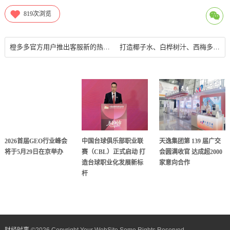
819
次浏览
橙多多官方用户推出客服新的热线用户服务全网覆盖
打造椰子水、白桦树汁、西梅多多等全网爆款，轻上获尚普咨询认证“健康潮饮领导品牌”
2026首届GEO行业峰会
中国台球俱乐部职业联
天逸集团第 139 届广交
将于5月29日在京举办
赛（CBL）正式启动 打
会圆满收官 达成超2000
造台球职业化发展新标
家意向合作
杆