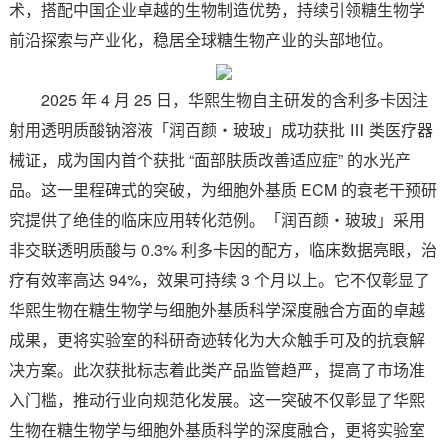
术，搭配中国企业卓越的生物制造优势，持续引领糖生物学
前沿探索与产业化，稳居全球糖生物产业的头部地位。
2025 年 4 月 25 日，华熙生物自主研发的含利多卡因注
射用透明质酸钠溶液「润百颜・玻玻」成功获批 Ⅲ 类医疗器
械证，成为国内首个获批 “面部肤质改善适应症” 的水光产
品。这一里程碑式的突破，为细胞外基质 ECM 的衰老干预研
究提供了绝佳的临床应用转化范例。「润百颜・玻玻」采用
非交联透明质酸与 0.3% 利多卡因的配方，临床数据亮眼，治
疗有效率高达 94%，效果可持续 3 个月以上。它不仅彰显了
华熙生物在糖生物学与细胞外基质科学深度融合方面的卓越
成果，更将实验室的科研奇迹转化为大众触手可及的抗衰解
决方案。此次获批标志着此类产品监管趋严，提高了市场准
入门槛，推动行业向规范化发展。这一突破不仅彰显了华熙
生物在糖生物学与细胞外基质科学的深度融合，更将实验室