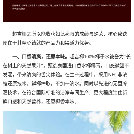
超吉椰之所以能收获如此亮眼的成绩与殊荣，核心秘诀
便在于其精心铸就的产品力和渠道力优势。
一、口感清爽，还原本味。
超吉椰100%椰子水被誉为“长
在树上的天然果汁”，甄选泰国进口香水椰椰青，口感微甜不
发涩，带来清爽的舌尖体验。在生产过程中，采用NFC非浓
缩还原技术，鲜椰榨取，不加一滴水。同时以先进的无菌冷
灌技术，在符合国际标准的洁净车间生产，更大程度锁住新
鲜口感和天然营养，还原椰香本味。