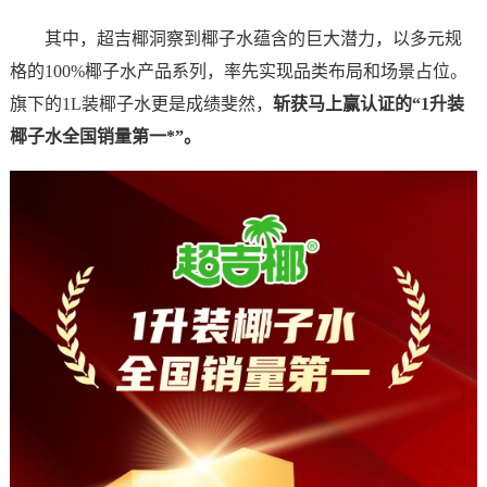
其中，超吉椰洞察到椰子水蕴含的巨大潜力，以多元规
格的100%椰子水产品系列，率先实现品类布局和场景占位。
旗下的1L装椰子水更是成绩斐然，
斩获马上赢认证的“1升装
椰子水全国销量第一
*
”。