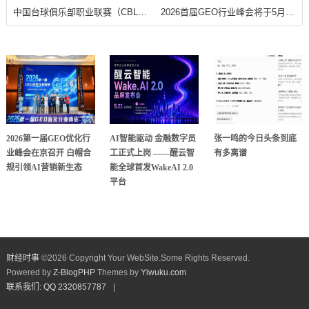
中国台球俱乐部职业联赛（CBL）正式启动 打造台球职业化发展新标杆
2026首届GEO行业峰会将于5月29日在京举办
2026第一届GEO优化行
AI智能驱动 金融数字员
张一鸣的今日头条到底
业峰会在京召开 白帽合
工正式上岗 ——醒云智
有多离谱
规引领AI营销新生态
能全球首发WakeAI 2.0
平台
财经时事
©
2026 Copyright Your WebSite.Some Rights Reserved.
Powered by
Z-BlogPHP
Themes by
Yiwuku.com
联系我们: QQ 2320857787
|